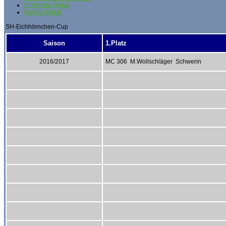
Chiemsee Pokal
Bayern-Pokal
SH-Eichhörnchen-Cup
Saison
1.Platz
2016/2017
MC 306 M.Wollschläger Schwerin