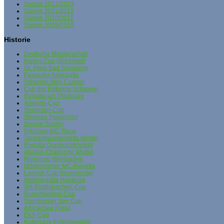
Saison 2012/2013
Saison 2011/2012
Saison 2010/2011
Saison 2009/2010
Historie
Deutsche Meisterschaft
Matjes Cup Glückstadt
Gr. Preis Bad Segeberg
Passader Aalregatta
Silberner Mini-Cupper
Cup der Eisbeine Schwerin
Regatta am Pilsensee
Advents-Cup
Seerosen-Cup
Simssee Pokälchen
Bayern Trophy
Nikolaus-MC-Race
Tannenbaumregatta Wedel
Regatta Duisburg/Krefeld
Abaton-Challenge Wedel
Rheincup Wiesbaden
Mönkeberger MC-Regatta
Logistik Cup Neumünster
Alsterregatta Hamburg
SH-Eichhörnchen-Cup
Rupertiwinkel-Cup
Starnberger See Cup
Ammersee Pokal
Eich Cup
Kutterrace Finkenwerder