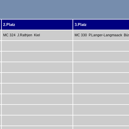
2.Platz
3.Platz
MC 324 J.Rathjen Kiel
MC 330 P.Langer-Langmaack Bü