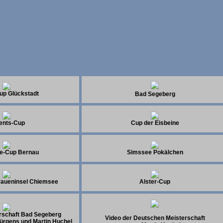
up Glückstadt
Bad Segeberg
ents-Cup
Cup der Eisbeine
e-Cup Bernau
Simssee Pokälchen
raueninsel Chiemsee
Alster-Cup
rschaft Bad Segeberg
Video der Deutschen Meisterschaft
Jürgens und Martin Huchel